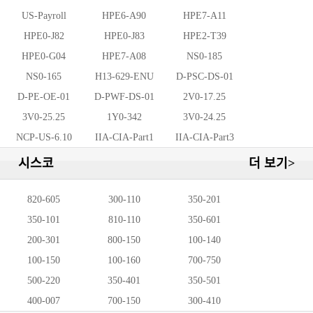
US-Payroll
HPE6-A90
HPE7-A11
HPE0-J82
HPE0-J83
HPE2-T39
HPE0-G04
HPE7-A08
NS0-185
NS0-165
H13-629-ENU
D-PSC-DS-01
D-PE-OE-01
D-PWF-DS-01
2V0-17.25
3V0-25.25
1Y0-342
3V0-24.25
NCP-US-6.10
IIA-CIA-Part1
IIA-CIA-Part3
시스코
더 보기>
820-605
300-110
350-201
350-101
810-110
350-601
200-301
800-150
100-140
100-150
100-160
700-750
500-220
350-401
350-501
400-007
700-150
300-410