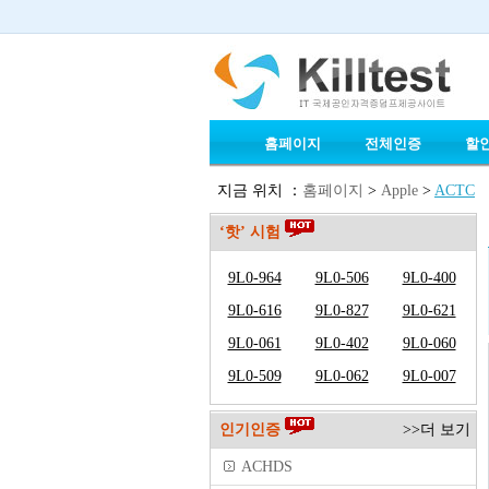
홈페이지
전체인증
할
지금 위치 ：
홈페이지
>
Apple
>
ACTC
‘핫’ 시험
9L0-964
9L0-506
9L0-400
9L0-616
9L0-827
9L0-621
9L0-061
9L0-402
9L0-060
9L0-509
9L0-062
9L0-007
인기인증
>>더 보기
ACHDS