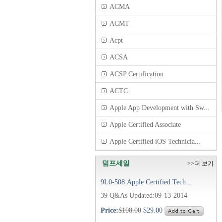
ACMA
ACMT
Acpt
ACSA
ACSP Certification
ACTC
Apple App Development with Sw...
Apple Certified Associate
Apple Certified iOS Technicia...
덤프세일
>>더 보기
9L0-508 Apple Certified Tech...
39 Q&As Updated:09-13-2014
Price:
$108.00
$29.00