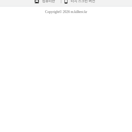
컴퓨터판
|
터치 스크린 버전
Copyright© 2026 m.killtest.kr