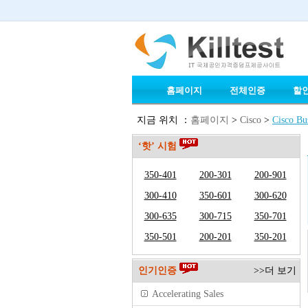
홈페이지
전체인증
할
지금 위치 ：
홈페이지
>
Cisco
>
Cisco Bus
‘핫’ 시험
350-401
200-301
200-901
300-410
350-601
300-620
300-635
300-715
350-701
350-501
200-201
350-201
인기인증
>>더 보기
Accelerating Sales