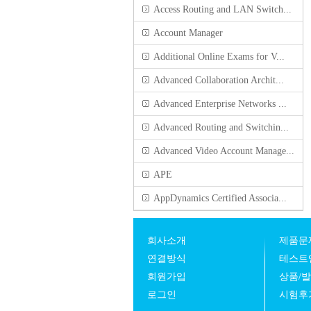
Access Routing and LAN Switch...
Account Manager
Additional Online Exams for V...
Advanced Collaboration Archit...
Advanced Enterprise Networks ...
Advanced Routing and Switchin...
Advanced Video Account Manage...
APE
AppDynamics Certified Associa...
회사소개
제품문
연결방식
테스트
회원가입
상품/
로그인
시험후