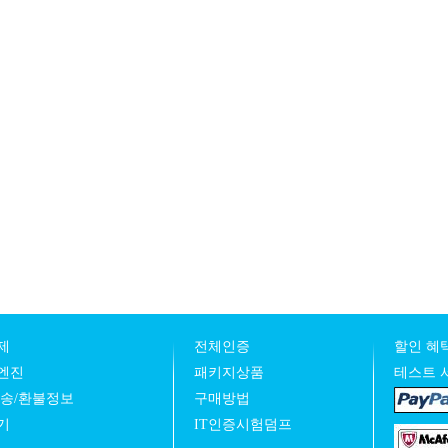
제
전체인증
할인 혜택
엔진
패키지상품
테스트 
발송/환불정보
구매방법
기
IT인증시험덤프