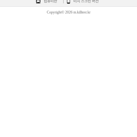
컴퓨터판
|
터치 스크린 버전
Copyright© 2026 m.killtest.kr