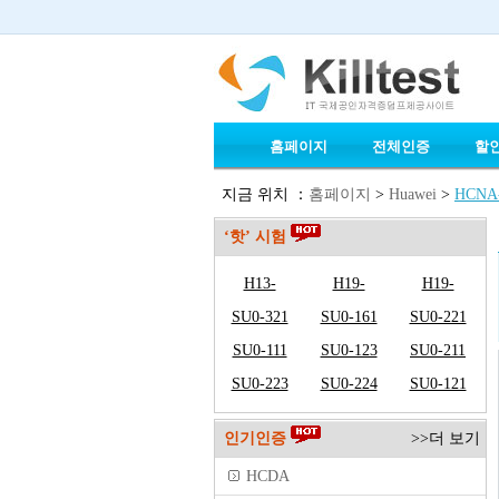
홈페이지
전체인증
할
지금 위치 ：
홈페이지
>
Huawei
>
HCNA-
‘핫’ 시험
H13-
H19-
H19-
611_V5.0
SU0-321
308_V4.0
SU0-161
338_V3.0
SU0-221
SU0-111
SU0-123
SU0-211
SU0-223
SU0-224
SU0-121
인기인증
>>더 보기
HCDA