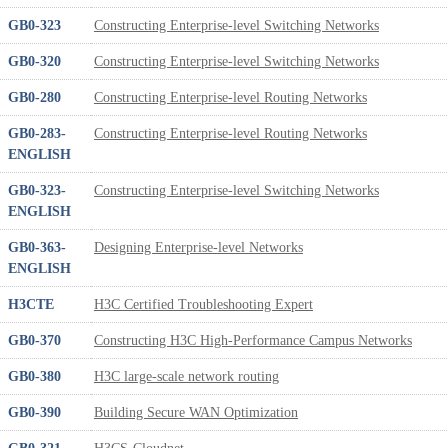
GB0-323
Constructing Enterprise-level Switching Networks
GB0-320
Constructing Enterprise-level Switching Networks
GB0-280
Constructing Enterprise-level Routing Networks
GB0-283-
Constructing Enterprise-level Routing Networks
ENGLISH
GB0-323-
Constructing Enterprise-level Switching Networks
ENGLISH
GB0-363-
Designing Enterprise-level Networks
ENGLISH
H3CTE
H3C Certified Troubleshooting Expert
GB0-370
Constructing H3C High-Performance Campus Networks
GB0-380
H3C large-scale network routing
GB0-390
Building Secure WAN Optimization