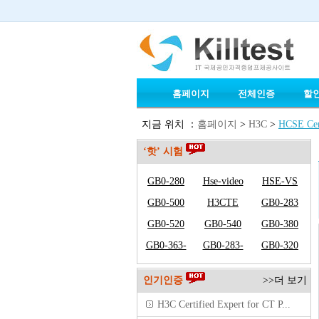
홈페이지
전체인증
할
지금 위치 ：
홈페이지
>
H3C
>
HCSE Cert
‘핫’ 시험
GB0-280
Hse-video
HSE-VS
GB0-500
H3CTE
GB0-283
GB0-520
GB0-540
GB0-380
GB0-363-
GB0-283-
GB0-320
ENGLISH
ENGLISH
인기인증
>>더 보기
H3C Certified Expert for CT P...