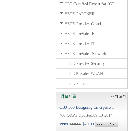
H3C Certified Expert for ICT ...
H3CE-PARTNER
H3CE-Presales-Cloud
H3CE-PreSales-F
H3CE-Presales-IT
H3CE-PreSales-Network
H3CE-Presales-Security
H3CE Presales-WLAN
H3CE-Sales-IT
덤프세일
>>더 보기
GB0-360 Designing Enterprise...
400 Q&As Updated:09-13-2014
Price:
$69.00
$29.00