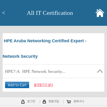
<
All IT Certification
HPE Aruba Networking Certified Expert -
Network Security
HPE7-A
HPE Network Security...
즐겨찾기가 넣다
로그인
|
회원가입
|
장바구니