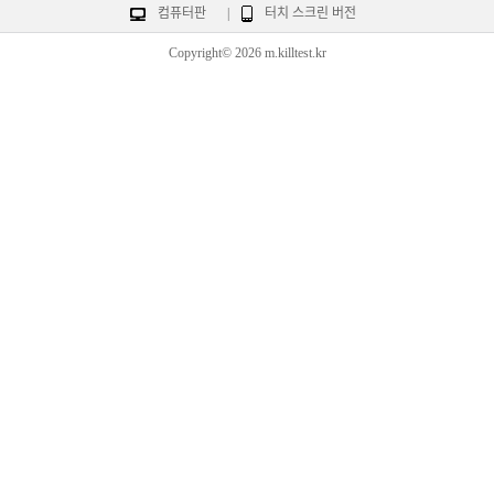
컴퓨터판
|
터치 스크린 버전
Copyright© 2026 m.killtest.kr