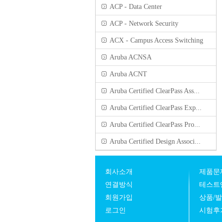
ACP - Data Center
ACP - Network Security
ACX - Campus Access Switching
Aruba ACNSA
Aruba ACNT
Aruba Certified ClearPass Ass...
Aruba Certified ClearPass Exp...
Aruba Certified ClearPass Pro...
Aruba Certified Design Associ...
회사소개
제품문
연결방식
테스트
회원가입
상품/
로그인
시험후