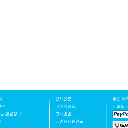
제
전체인증
할인 혜택
엔진
패키지상품
테스트 
발송/환불정보
구매방법
기
IT인증시험덤프