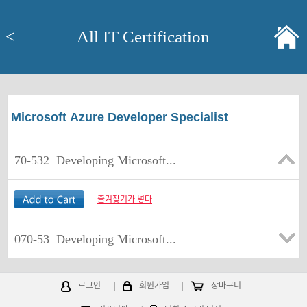
<
All IT Certification
Microsoft Azure Developer Specialist
70-532
Developing Microsoft...
즐겨찾기가 넣다
070-53
Developing Microsoft...
로그인
|
회원가입
|
장바구니