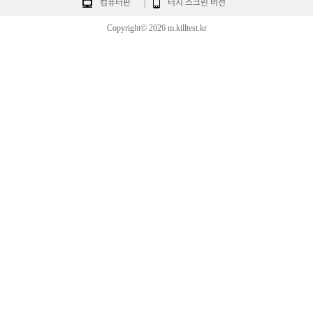
컴퓨터판
|
터치 스크린 버전
Copyright© 2026 m.killtest.kr