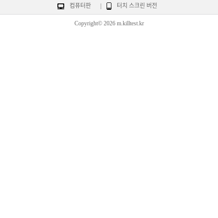
컴퓨터판
|
터치 스크린 버전
Copyright© 2026 m.killtest.kr