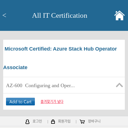
<
All IT Certification
Microsoft Certified: Azure Stack Hub Operator
Associate
AZ-600
Configuring and Oper...
즐겨찾기가 넣다
로그인
|
회원가입
|
장바구니