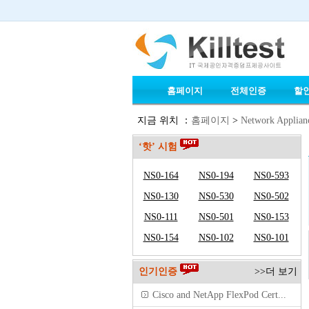
홈페이지
전체인증
할
지금 위치 ：
홈페이지
>
Network Applian
‘핫’ 시험
NS0-164
NS0-194
NS0-593
NS0-130
NS0-530
NS0-502
NS0-111
NS0-501
NS0-153
NS0-154
NS0-102
NS0-101
인기인증
>>더 보기
Cisco and NetApp FlexPod Cert...