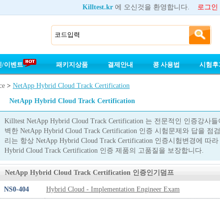
Killtest.kr
에 오신것을 환영합니다.
로그인
인/이벤트
패키지상품
결제안내
콩 사용법
시험후
ce
>
NetApp Hybrid Cloud Track Certification
NetApp Hybrid Cloud Track Certification
Killtest NetApp Hybrid Cloud Track Certification 는 전문
벽한 NetApp Hybrid Cloud Track Certification 인증 시험문제
리는 항상 NetApp Hybrid Cloud Track Certification 인증시험변
Hybrid Cloud Track Certification 인증 제품의 고품질을 보장합니다.
NetApp Hybrid Cloud Track Certification 인증인기덤프
NS0-404
Hybrid Cloud - Implementation Engineer Exam