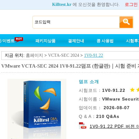
Killtest.kr
에 오신것을 환영합니다.
로그인
인/이벤트
패키지상품
결제안내
콩 사용법
시험후
지금 위치:
홈페이지
>
VCTA-SEC 2024
>
1V0-91.22
VMware VCTA-SEC 2024 1V0-91.22덤프 (한글판)｜시험 준비
덤프 소개
시험코드：
1V0-91.22
시험이름：
VMware Securit
업데이트：
2026-08-07
Q & A：
210 Q&As
1V0-91.22 PDF 버전