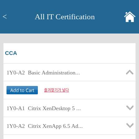
<
All IT Certification
CCA
1Y0-A2
Basic Administration...
즐겨찾기가 넣다
1Y0-A1
Citrix XenDesktop 5 ...
1Y0-A2
Citrix XenApp 6.5 Ad...