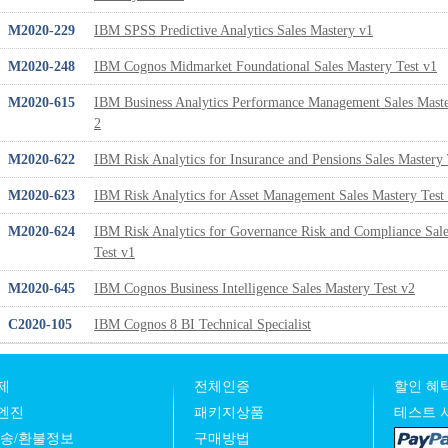
M2020-229
IBM SPSS Predictive Analytics Sales Mastery v1
M2020-248
IBM Cognos Midmarket Foundational Sales Mastery Test v1
M2020-615
IBM Business Analytics Performance Management Sales Maste
2
M2020-622
IBM Risk Analytics for Insurance and Pensions Sales Mastery 
M2020-623
IBM Risk Analytics for Asset Management Sales Mastery Test
M2020-624
IBM Risk Analytics for Governance Risk and Compliance Sal
Test v1
M2020-645
IBM Cognos Business Intelligence Sales Mastery Test v2
C2020-105
IBM Cognos 8 BI Technical Specialist
제
전체인증
할인 혜택
엔진
패키지상품
테스트 
발송/환불정보
구매방법