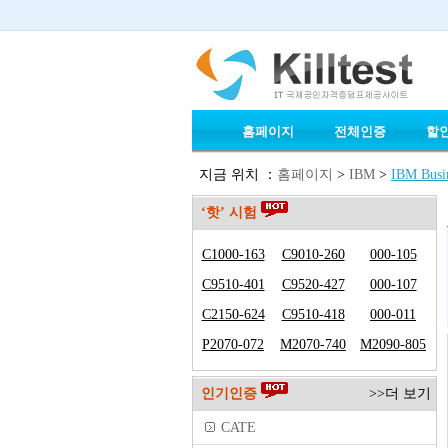
홈페이지
전체인증
할
지금 위치 ：
홈페이지
>
IBM
>
IBM Busin
‘핫’ 시험
C1000-163
C9010-260
000-105
C9510-401
C9520-427
000-107
C2150-624
C9510-418
000-011
P2070-072
M2070-740
M2090-805
인기인증
>>더 보기
CATE