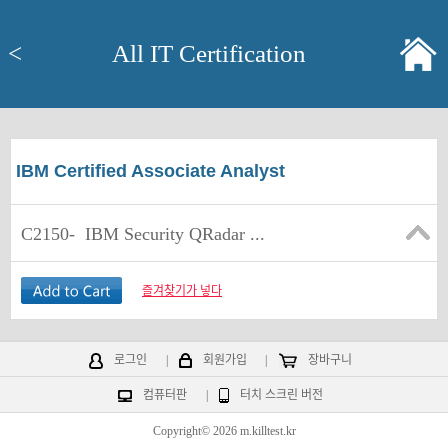
<
All IT Certification
IBM Certified Associate Analyst
C2150-
IBM Security QRadar ...
즐겨찾기가 넣다
로그인
|
회원가입
|
장바구니
컴퓨터판
|
터치 스크린 버전
Copyright© 2026 m.killtest.kr