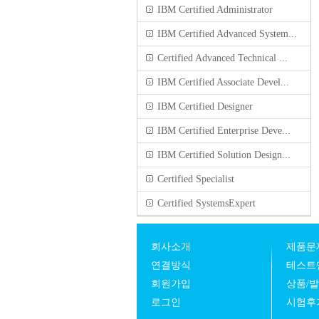
IBM Certified Administrator
IBM Certified Advanced System...
Certified Advanced Technical ...
IBM Certified Associate Devel...
IBM Certified Designer
IBM Certified Enterprise Deve...
IBM Certified Solution Design...
Certified Specialist
Certified SystemsExpert
회사소개
제품문
연결방식
테스트
회원가입
상품/
로그인
시험후