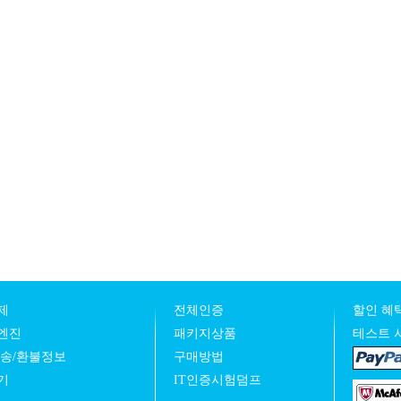
제
전체인증
할인 혜택
엔진
패키지상품
테스트 
발송/환불정보
구매방법
기
IT인증시험덤프