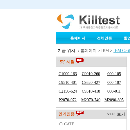
홈페이지
전체인증
할
지금 위치 ：
홈페이지
>
IBM
>
IBM Certi
‘핫’ 시험
C1000-163
C9010-260
000-105
C9510-401
C9520-427
000-107
C2150-624
C9510-418
000-011
P2070-072
M2070-740
M2090-805
인기인증
>>더 보기
CATE