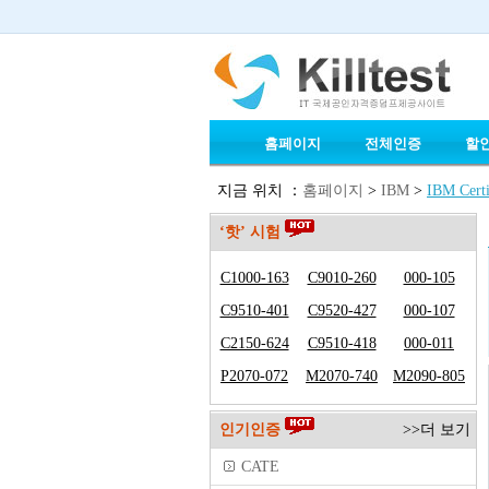
홈페이지
전체인증
할
지금 위치 ：
홈페이지
>
IBM
>
IBM Certif
‘핫’ 시험
C1000-163
C9010-260
000-105
C9510-401
C9520-427
000-107
C2150-624
C9510-418
000-011
P2070-072
M2070-740
M2090-805
인기인증
>>더 보기
CATE