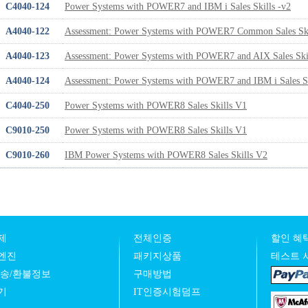
C4040-124
Power Systems with POWER7 and IBM i Sales Skills -v2
A4040-122
Assessment: Power Systems with POWER7 Common Sales Ski
A4040-123
Assessment: Power Systems with POWER7 and AIX Sales Skil
A4040-124
Assessment: Power Systems with POWER7 and IBM i Sales Sk
C4040-250
Power Systems with POWER8 Sales Skills V1
C9010-250
Power Systems with POWER8 Sales Skills V1
C9010-260
IBM Power Systems with POWER8 Sales Skills V2
제
전체인증
할인 혜택
엔진
패키지상품
테스트 
발송/환불정보
구매방법
기
IT인증시험덤프