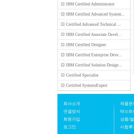
IBM Certified Administrator
IBM Certified Advanced System...
Certified Advanced Technical ...
IBM Certified Associate Devel...
IBM Certified Designer
IBM Certified Enterprise Deve...
IBM Certified Solution Design...
Certified Specialist
Certified SystemsExpert
회사소개
제품문
연결방식
테스트
회원가입
상품/
로그인
시험후