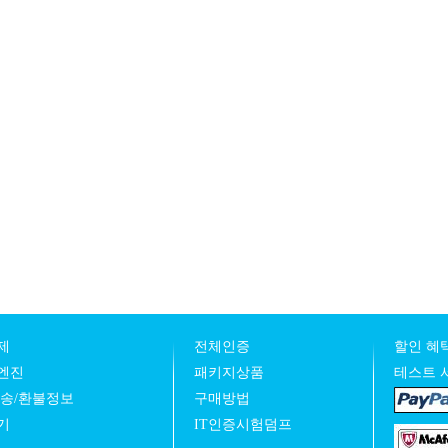
제
전체인증
할인 혜택
엔진
패키지상품
테스트 
발송/환불정보
구매방법
기
IT인증시험덤프