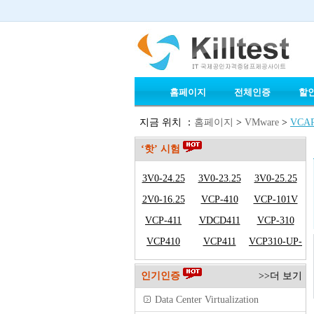
홈페이지
전체인증
할
지금 위치 ：
홈페이지
>
VMware
>
VCAP
‘핫’ 시험
3V0-24.25
3V0-23.25
3V0-25.25
2V0-16.25
VCP-410
VCP-101V
VCP-411
VDCD411
VCP-310
VCP410
VCP411
VCP310-UP-
VCP410
인기인증
>>더 보기
Data Center Virtualization