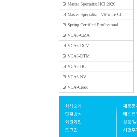
Master Specialist HCI 2020
Master Specialist - VMware Cl...
Spring Certified Professional...
VCA6-CMA
VCA6-DCV
VCA6-DTM
VCA6-HC
VCA6-NV
VCA-Cloud
회사소개
제품문
연결방식
테스트
회원가입
상품/
로그인
시험후