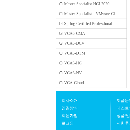
Master Specialist HCI 2020
Master Specialist - VMware Cl...
Spring Certified Professional...
VCA6-CMA
VCA6-DCV
VCA6-DTM
VCA6-HC
VCA6-NV
VCA-Cloud
회사소개
제품문
연결방식
테스트
회원가입
상품/
로그인
시험후