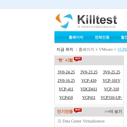
홈페이지
전체인증
할
지금 위치 ：
홈페이지
>
VMware
>
VCP
‘핫’ 시험
3V0-24.25
3V0-23.25
3V0-25.25
2V0-16.25
VCP-410
VCP-101V
VCP-411
VDCD411
VCP-310
VCP410
VCP411
VCP310-UP-
VCP410
인기인증
>>더 보기
Data Center Virtualization