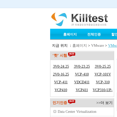
홈페이지
전체인증
할
지금 위치 ：
홈페이지
>
VMware
>
VMwar
‘핫’ 시험
3V0-24.25
3V0-23.25
3V0-25.25
2V0-16.25
VCP-410
VCP-101V
VCP-411
VDCD411
VCP-310
VCP410
VCP411
VCP310-UP-
VCP410
인기인증
>>더 보기
Data Center Virtualization