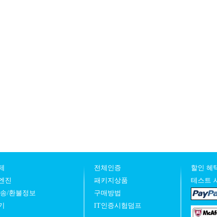
제
전체인증
할인 혜택
엔진
패키지상품
테스트 
발송/환불정보
구매방법
기
IT인증시험덤프