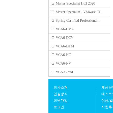
Master Specialist HCI 2020
Master Specialist - VMware Cl...
Spring Certified Professional...
VCA6-CMA
VCA6-DCV
VCA6-DTM
VCA6-HC
VCA6-NV
VCA-Cloud
회사소개
제품문
연결방식
테스트
회원가입
상품/
로그인
시험후