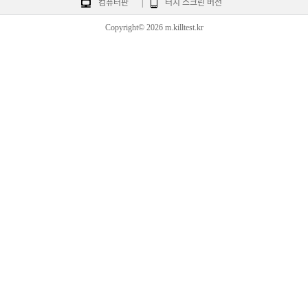
컴퓨터판
|
터치 스크린 버전
Copyright© 2026 m.killtest.kr