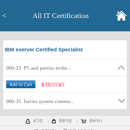
<
All IT Certification
IBM eserver Certified Specialist
000-23
P5 and pseries techn...
즐겨찾기가 넣다
000-35
Iseries system comma...
로그인
|
회원가입
|
장바구니