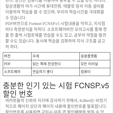
한다. 당신은 컴퓨터를 이용하여 공부할 수 있을 뿐만 아니라,
일상생활의 여가 시간에 휴대전화, 태블릿 등의 이동 설비를
이용하여 학습을 할 수 있으며, 우리의 학습시간을 극대화할
수 있습니다.
PDF버전으로 Fortinet FCNSP.v5 시험내용을 익히고, 지식점
마다 측정방식을 익히다. 소프트웨어버전 모의고사를 통해 한
줄 한 줄씩 시험문제를 연습할 수도 있고, 공부의 약점을 발견
할 수도 있습니다. 동시에 학습을 강화하여 지식 구조를 공고
히 하다.
버전
우세
응용플랫폼
PDF
읽는 쪽에 찬성한다
모든 터미널
소프트웨어
연습하기 좋다
컴퓨터
충분한 인기 있는 시험 FCNSP.v5
할인 번호
여러분들의 신뢰와 지지에 감사하기 위해서, Killtest는 비정기
적으로 페이지 상단과 페이지 내용에 할인번호를 발표합니다.
할인번호를 사용하면 구입시 아주 큰 할인혜택을 받을 수 있