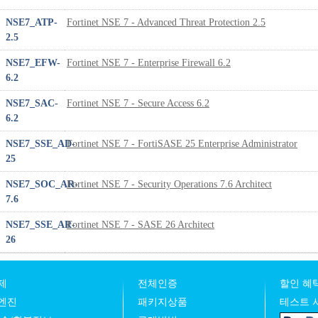
NSE7_ATP-
Fortinet NSE 7 - Advanced Threat Protection 2.5
2.5
NSE7_EFW-
Fortinet NSE 7 - Enterprise Firewall 6.2
6.2
NSE7_SAC-
Fortinet NSE 7 - Secure Access 6.2
6.2
NSE7_SSE_AD-
Fortinet NSE 7 - FortiSASE 25 Enterprise Administrator
25
NSE7_SOC_AR-
Fortinet NSE 7 - Security Operations 7.6 Architect
7.6
NSE7_SSE_AR-
Fortinet NSE 7 - SASE 26 Architect
26
제
전체인증
할인 혜택
엔진
패키지상품
테스트 