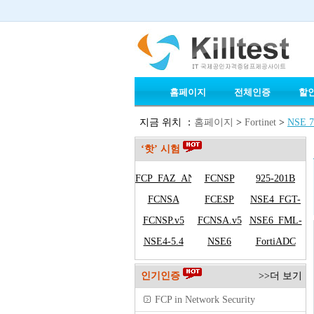
홈페이지
전체인증
할
지금 위치 ：
홈페이지
>
Fortinet
>
NSE 7
‘핫’ 시험
FCP_FAZ_AN-
FCNSP
925-201B
FCNSA
7.6
FCESP
NSE4_FGT-
FCNSP.v5
FCNSA.v5
NSE6_FML-
5.6
NSE4-5.4
NSE6
FortiADC
5.3.8
인기인증
>>더 보기
FCP in Network Security